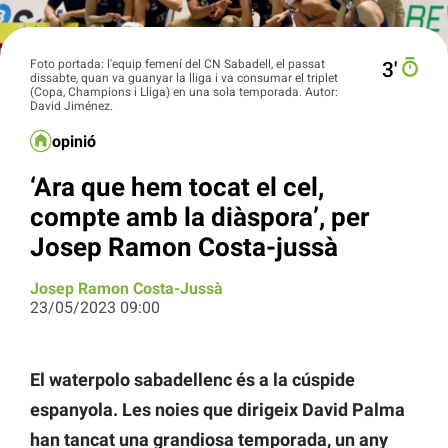
Foto portada: l'equip femení del CN Sabadell, el passat
3′
dissabte, quan va guanyar la lliga i va consumar el triplet
(Copa, Champions i Lliga) en una sola temporada. Autor:
David Jiménez.
opinió
‘Ara que hem tocat el cel,
compte amb la diàspora’, per
Josep Ramon Costa-jussà
Josep Ramon Costa-Jussà
23/05/2023 09:00
El waterpolo sabadellenc és a la cúspide
espanyola. Les noies que dirigeix ​​David Palma
han tancat una grandiosa temporada, un any