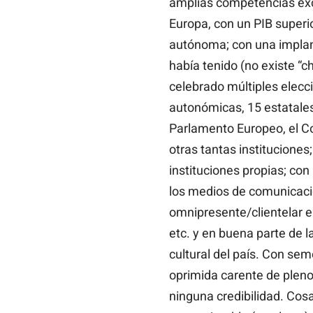
amplias competencias excl
Europa, con un PIB superio
autónoma; con una implan
había tenido (no existe “
celebrado múltiples elecc
autonómicas, 15 estatales
Parlamento Europeo, el C
otras tantas instituciones;
instituciones propias; c
los medios de comunicació
omnipresente/clientelar en
etc. y en buena parte de la
cultural del país. Con se
oprimida carente de plenos
ninguna credibilidad. Cosa