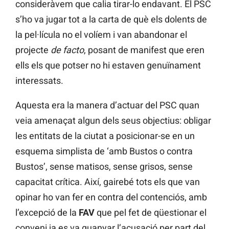
consideràvem que calia tirar-lo endavant. El PSC
s’ho va jugar tot a la carta de què els dolents de
la pel·lícula no el volíem i van abandonar el
projecte
de facto
, posant de manifest que eren
ells els que potser no hi estaven genuïnament
interessats.
Aquesta era la manera d’actuar del PSC quan
veia amenaçat algun dels seus objectius: obligar
les entitats de la ciutat a posicionar-se en un
esquema simplista de ‘amb Bustos o contra
Bustos’, sense matisos, sense grisos, sense
capacitat crítica. Així, gairebé tots els que van
opinar ho van fer en contra del contenciós, amb
l’excepció de la
FAV
que pel fet de qüestionar el
conveni ja es va guanyar l’acusació per part del