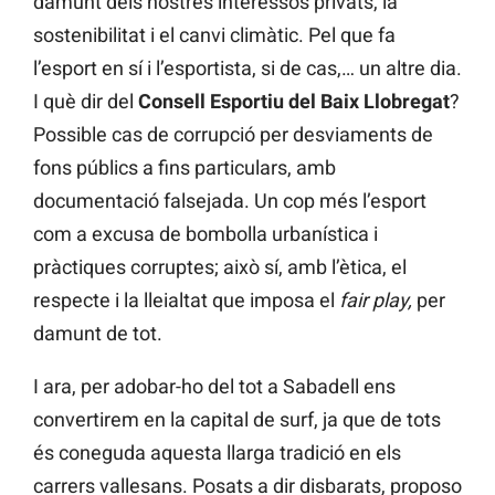
damunt dels nostres interessos privats, la
sostenibilitat i el canvi climàtic. Pel que fa
l’esport en sí i l’esportista, si de cas,… un altre dia.
I què dir del
Consell Esportiu del Baix Llobregat
?
Possible cas de corrupció per desviaments de
fons públics a fins particulars, amb
documentació falsejada. Un cop més l’esport
com a excusa de bombolla urbanística i
pràctiques corruptes; això sí, amb l’ètica, el
respecte i la lleialtat que imposa el
fair play,
per
damunt de tot.
I ara, per adobar-ho del tot a Sabadell ens
convertirem en la capital de surf, ja que de tots
és coneguda aquesta llarga tradició en els
carrers vallesans. Posats a dir disbarats, proposo