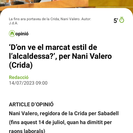
La fins ara portaveu de la Crida, Nani Valero. Autor:
5′
J.d.A.
opinió
‘D’on ve el marcat estil de
l’alcaldessa?’, per Nani Valero
(Crida)
Redacció
14/07/2023 09:00
ARTICLE D’OPINIÓ
Nani Valero, regidora de la Crida per Sabadell
(fins aquest 14 de juliol, quan ha dimitit per
raons laborals)