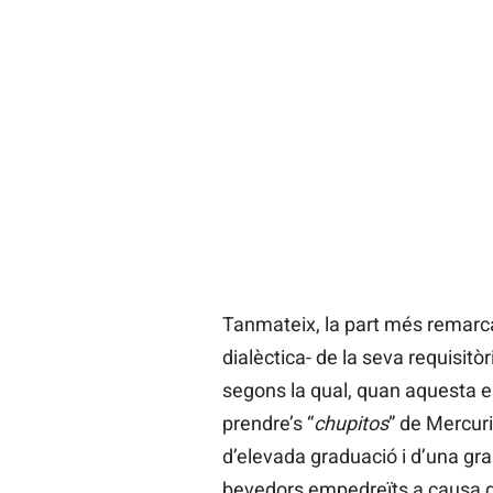
Tanmateix, la part més remarc
dialèctica- de la seva requisitò
segons la qual, quan aquesta 
prendre’s “
chupitos
” de Mercur
d’elevada graduació i d’una gra
bevedors empedreïts a causa de