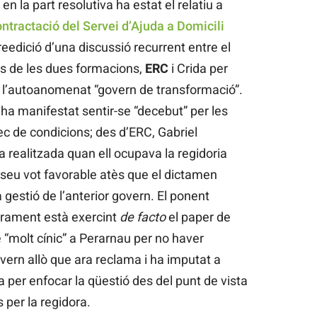
en la part resolutiva ha estat el relatiu a
ntractació del Servei d’Ajuda a Domicili
 reedició d’una discussió recurrent entre el
us de les dues formacions,
ERC
i Crida per
 l’autoanomenat “govern de transformació”.
 ha manifestat sentir-se “decebut” per les
ec de condicions; des d’ERC, Gabriel
 realitzada quan ell ocupava la regidoria
l seu vot favorable atès que el dictamen
a gestió de l’anterior govern. El ponent
rerament està exercint
de facto
el paper de
e “molt cínic” a Perarnau per no haver
ern allò que ara reclama i ha imputat a
per enfocar la qüestió des del punt de vista
 per la regidora.