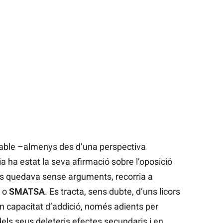
able –almenys des d’una perspectiva
ria ha estat la seva afirmació sobre l’oposició
es quedava sense arguments, recorria a
i o
SMATSA
. Es tracta, sens dubte, d’uns licors
n capacitat d’addició, només adients per
ls seus deleteris efectes secundaris i en