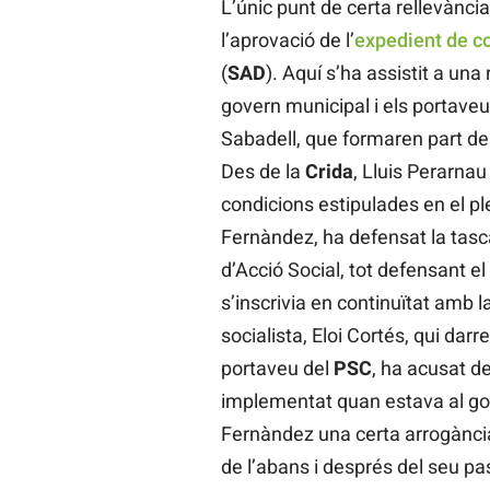
L’únic punt de certa rellevància 
l’aprovació de l’
expedient de co
(
SAD
). Aquí s’ha assistit a una
govern municipal i els portave
Sabadell, que formaren part de
Des de la
Crida
, Lluis Perarnau
condicions estipulades en el pl
Fernàndez, ha defensat la tasca
d’Acció Social, tot defensant e
s’inscrivia en continuïtat amb l
socialista, Eloi Cortés, qui dar
portaveu del
PSC
, ha acusat d
implementat quan estava al gov
Fernàndez una certa arrogància 
de l’abans i després del seu pas