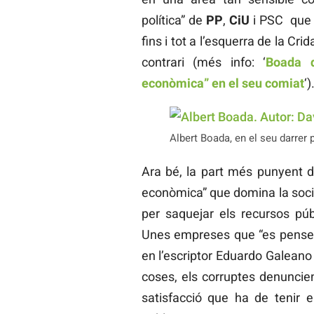
política” de
PP
,
CiU
i PSC que 
fins i tot a l’esquerra de la Cri
contrari (més info: ‘
Boada d
econòmica” en el seu comiat
‘)
Albert Boada, en el seu darrer p
Ara bé, la part més punyent de
econòmica” que domina la societat
per saquejar els recursos públi
Unes empreses que “es pensen
en l’escriptor Eduardo Galeano 
coses, els corruptes denuncien 
satisfacció que ha de tenir 