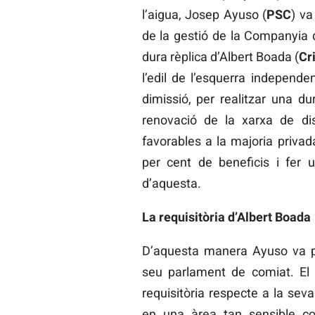
l’aigua, Josep Ayuso (
PSC
) va
de la gestió de la Companyia 
dura rèplica d’Albert Boada (
Cr
l’edil de l’esquerra independ
dimissió, per realitzar una d
renovació de la xarxa de di
favorables a la majoria privad
per cent de beneficis i fer u
d’aquesta.
La requisitòria d’Albert Boada
D’aquesta manera Ayuso va p
seu parlament de comiat. El 
requisitòria respecte a la sev
en una àrea tan sensible com