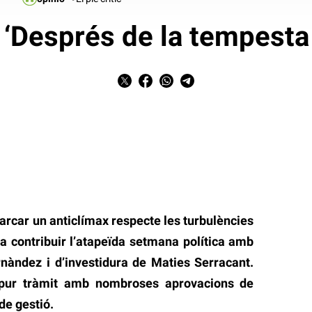
c. ‘Després de la tempesta
arcar un anticlímax respecte les turbulències
a contribuir l’atapeïda setmana política amb
rnàndez i d’investidura de Maties Serracant.
pur tràmit amb nombroses aprovacions de
de gestió.