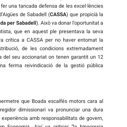
 fer una tancada defensa de les excel·lències
d’Aigües de Sabadell (
CASSA
) que propicià la
ida per Sabadell
). Això va donar l’oportunitat a
entista, que en aquest ple presentava la seva
ura crítica a CASSA per no haver entomat la
stribució, de les condicions extremadament
a del seu accionariat on tenen garantit un 12
na ferma reivindicació de la gestió pública
ermetre que Boada escalfés motors cara al
regidor dimissionari va pronunciar una dura
a experiència amb responsabilitats de govern,
 Economia. Així va criticar “la hipocresia