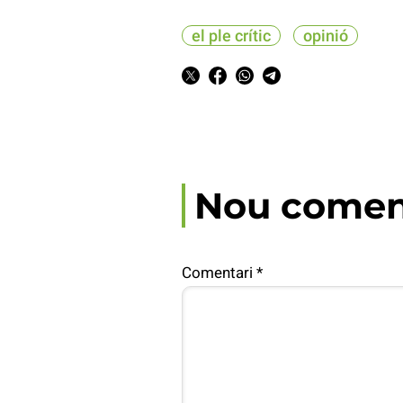
el ple crític
opinió
Nou comen
Comentari
*