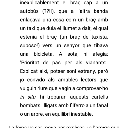
inexplicablement el braç cap a un
autobús (??!!), que a l’altra banda
enlaçava una cosa com un braç amb
un taxi que duia el llumet a dalt, el qual
estenia el braç (un braç de taxista,
suposo!) vers un senyor que tibava
una bicicleta. A sota, hi afegia:
‘Prioritat de pas per als vianants’.
Explicat així, potser soni estrany, però
jo convido als amables lectors que
vulguin riure que vagin a comprovar-ho
in situ
: hi trobaran aquests cartells
bombats i lligats amb filferro a un fanal
o un arbre, en equilibri inestable.
La feina va ser meva per explicar-li a l’amiga que