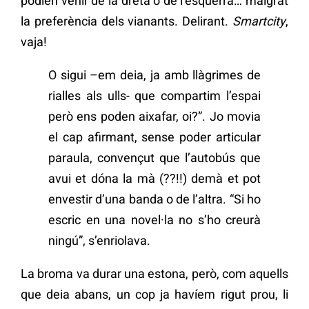
podien venir de la dreta o de l’esquerra… malgrat
la preferència dels vianants. Delirant.
Smartcity
,
vaja!
O sigui –em deia, ja amb llàgrimes de
rialles als ulls- que compartim l’espai
però ens poden aixafar, oi?”. Jo movia
el cap afirmant, sense poder articular
paraula, convençut que l’autobús que
avui et dóna la mà (??!!) demà et pot
envestir d’una banda o de l’altra. “Si ho
escric en una novel·la no s’ho creurà
ningú”, s’enriolava.
La broma va durar una estona, però, com aquells
que deia abans, un cop ja havíem rigut prou, li