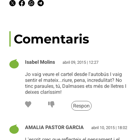
Comentaris
Isabel Molins
abril 09, 2015 | 12:27
Jo vaig veure el cartel desde l'autobús I vaig
sentir el mateix...riure, pena, incredulitat? No
tinc paraules, tú, Dalmases ets més de lletres I
deixes claríssim!
Respon
AMALIA PASTOR GARCIA
abril 10, 2015 | 18:02
L'escrit crec que reflecteix el pensament i el