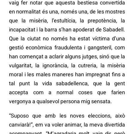
vaig fer notar que aquesta bestiesa convertida
en normalitat és una, només una, de les mostres
que la misèria, l’estultícia, la prepotència, la
incapacitat i la barra s’han apoderat de Sabadell.
Que la ciutat no només ha estat víctima d’una
gestió econòmica fraudulenta i gangsteril, com
han començat a aclarir alguns jutges, sinó que la
vulgaritat, la ignorància, la cutreria, la misèria
moral i les males maneres han impregnat fins a
tal punt la vida sabadellenca, que la gent
accepta com a normal coses que farien
vergonya a qualsevol persona mig sensata.
“Suposo que amb les noves eleccions, això
canviarà!”, em va voler animar, la meva divertida
acompanyant. “M’agradaria molt, vaig dir, però