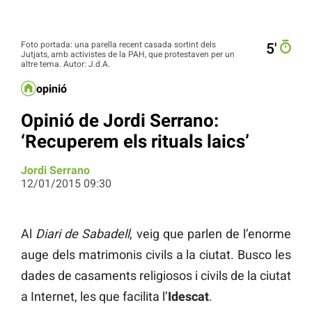
Foto portada: una parella recent casada sortint dels
5′
Jutjats, amb activistes de la PAH, que protestaven per un
altre tema. Autor: J.d.A.
opinió
Opinió de Jordi Serrano:
‘Recuperem els rituals laics’
Jordi Serrano
12/01/2015 09:30
Al
Diari de Sabadell
, veig que parlen de l’enorme
auge dels matrimonis civils a la ciutat. Busco les
dades de casaments religiosos i civils de la ciutat
a Internet, les que facilita l’
Idescat
.