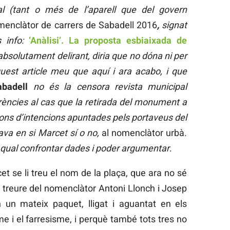
al (tant o més de l’aparell que del govern
menclàtor de carrers de Sabadell 2016
,
signat
 info:
‘Anàlisi’. La proposta esbiaixada de
absolutament delirant, diria que no dóna ni per
quest article meu que aquí i ara acabo, i que
abadell
no és la censora revista municipal
erències al cas que la retirada del monument a
ions d’intencions apuntades pels portaveus del
ava en si Marcet sí o no,
al nomenclàtor urbà.
 qual confrontar dades i poder argumentar
.
cet se li treu el nom de la plaça, que ara no sé
de treure del nomenclàtor Antoni Llonch i Josep
 un mateix paquet, lligat i aguantat en els
me i el farresisme, i perquè també tots tres no