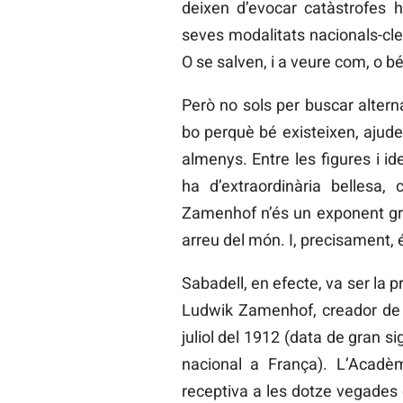
deixen d’evocar catàstrofes h
seves modalitats nacionals-cler
O se salven, i a veure com, o bé
Però no sols per buscar alterna
bo perquè bé existeixen, ajuden 
almenys. Entre les figures i id
ha d’extraordinària bellesa,
Zamenhof n’és un exponent gra
arreu del món. I, precisament, 
Sabadell, en efecte, va ser la p
Ludwik Zamenhof, creador de l
juliol del 1912 (data de gran sig
nacional a França). L’Acadèm
receptiva a les dotze vegades