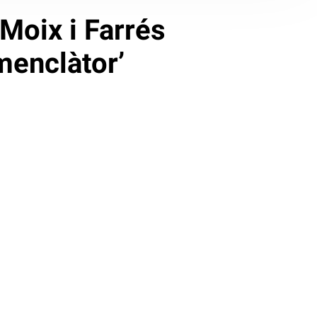
Moix i Farrés
omenclàtor’