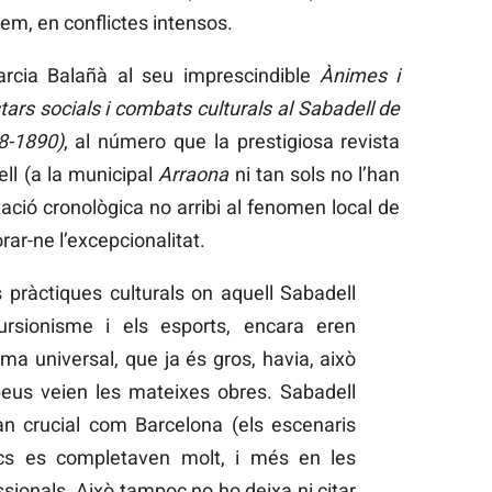
trem, en conflictes intensos.
arcia Balañà al seu imprescindible
Ànimes i
tars socials i combats culturals al Sabadell de
68-1890)
, al número que la prestigiosa revista
ll (a la municipal
Arraona
ni tan sols no l’han
ació cronològica no arribi al fenomen local de
rar-ne l’excepcionalitat.
pràctiques culturals on aquell Sabadell
cursionisme i els esports, encara eren
oma universal, que ja és gros, havia, això
lebeus veien les mateixes obres. Sabadell
tan crucial com Barcelona (els escenaris
ncs es completaven molt, i més en les
sionals. Això tampoc no ho deixa ni citar