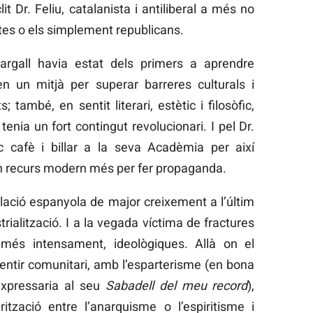
it Dr. Feliu, catalanista i antiliberal a més no
stes o els simplement republicans.
Margall havia estat dels primers a aprendre
ien un mitjà per superar barreres culturals i
també, en sentit literari, estètic i filosòfic,
tenia un fort contingut revolucionari. I pel Dr.
uc cafè i billar a la seva Acadèmia per així
r un recurs modern més per fer propaganda.
blació espanyola de major creixement a l’últim
trialització. I a la vegada víctima de fractures
, més intensament, ideològiques. Allà on el
sentir comunitari, amb l’esparterisme (en bona
expressaria al seu
Sabadell del meu record
),
rització entre l’anarquisme o l’espiritisme i