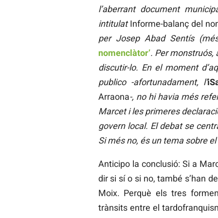
l’aberrant document municip
intitulat
Informe-balanç del no
per Josep Abad Sentís (més
nomenclàtor’
. Per monstruós, 
discutir-lo. En el moment d’a
publico -afortunadament, l’
iS
Arraona
-, no hi havia més ref
Marcet i les primeres declarac
govern local. El debat se centr
Si més no, és un tema sobre el
Anticipo la conclusió: Si a Mar
dir si sí o si no, també s’han 
Moix. Perquè els tres formen
trànsits entre el tardofranquis