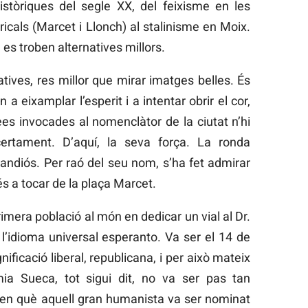
istòriques del segle XX, del feixisme en les
icals (Marcet i Llonch) al stalinisme en Moix.
 es troben alternatives millors.
tives, res millor que mirar imatges belles. És
a eixamplar l’esperit i a intentar obrir el cor,
ees invocades al nomenclàtor de la ciutat n’hi
 certament. D’aquí, la seva força. La ronda
ndiós. Per raó del seu nom, s’ha fet admirar
és a tocar de la plaça Marcet.
rimera població al món en dedicar un vial al Dr.
’idioma universal esperanto. Va ser el 14 de
nificació liberal, republicana, i per això mateix
ia Sueca, tot sigui dit, no va ser pas tan
 en què aquell gran humanista va ser nominat