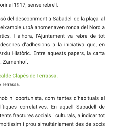
rir al 1917, sense rebre’l.
sò del descobriment a Sabadell de la plaça, al
s d’eixample urbà anomenaven ronda del Nord a
ics. I alhora, l’Ajuntament va rebre de tot
desenes d’adhesions a la iniciativa que, en
Arxiu Històric. Entre aquests papers, la carta
r. Zamenhof.
 Terrassa.
ob ni oportunista, com tantes d’habituals al
lítiques correlatives. En aquell Sabadell de
ents fractures socials i culturals, a indicar tot
 moltíssim i prou simultàniament des de socis