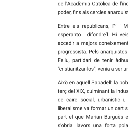
de l’Acadèmia Catòlica de l’íncl
poder, fins als cercles anarqui
Entre els republicans, Pi i 
esperanto i difondre’l. Hi ve
accedir a majors coneixements; 
progressista. Pels anarquistes 
Feliu, partidari de tenir àdh
“cristianitzar-los”, venia a se
Això en aquell Sabadell: la po
terç del XIX, culminant la indus
de caire social, urbanístic i
liberalisme va formar un cert 
part el que Marian Burguès 
s’obria llavors una forta pola