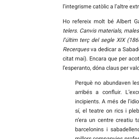
l’integrisme catòlic a l’altre ex
Ho refereix molt bé Albert G
telers. Canvis materials, males
l’últim terç del segle XIX (18
Recerques
va dedicar a Sabade
citat mai). Encara que per acot
l’esperanto, dóna claus per valo
Perquè no abundaven les 
arribés a confluir. L’ex
incipients. A més de l’idi
sí, el teatre on rics i p
n’era un centre creatiu 
barcelonins i sabadelle
millors companyies profes