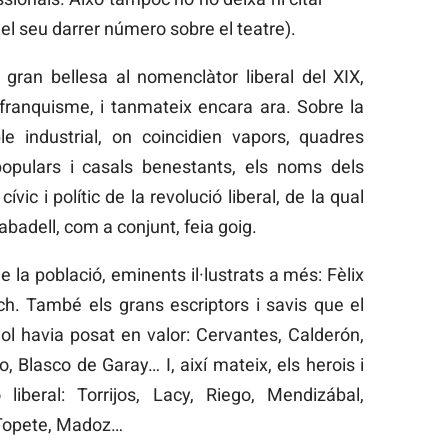
s el seu darrer número sobre el teatre).
ran bellesa al nomenclàtor liberal del XIX,
 franquisme, i tanmateix encara ara. Sobre la
e industrial, on coincidien vapors, quadres
 populars i casals benestants, els noms dels
cívic i polític de la revolució liberal, de la qual
abadell, com a conjunt, feia goig.
 de la població, eminents il·lustrats a més: Fèlix
ch. També els grans escriptors i savis que el
ol havia posat en valor: Cervantes, Calderón,
 Blasco de Garay… I, així mateix, els herois i
 liberal: Torrijos, Lacy, Riego, Mendizábal,
 Topete, Madoz…