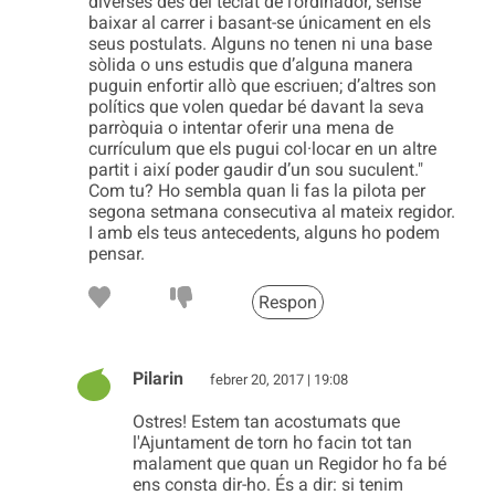
diverses des del teclat de l’ordinador, sense
baixar al carrer i basant-se únicament en els
seus postulats. Alguns no tenen ni una base
sòlida o uns estudis que d’alguna manera
puguin enfortir allò que escriuen; d’altres son
polítics que volen quedar bé davant la seva
parròquia o intentar oferir una mena de
currículum que els pugui col·locar en un altre
partit i així poder gaudir d’un sou suculent."
Com tu? Ho sembla quan li fas la pilota per
segona setmana consecutiva al mateix regidor.
I amb els teus antecedents, alguns ho podem
pensar.
Respon
Pilarin
febrer 20, 2017 | 19:08
Ostres! Estem tan acostumats que
l'Ajuntament de torn ho facin tot tan
malament que quan un Regidor ho fa bé
ens consta dir-ho. És a dir: si tenim