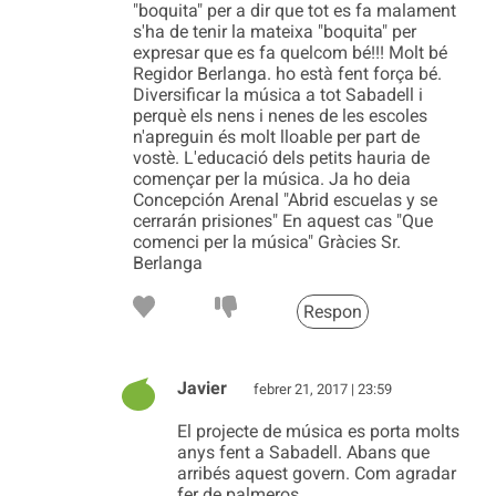
"boquita" per a dir que tot es fa malament
s'ha de tenir la mateixa "boquita" per
expresar que es fa quelcom bé!!! Molt bé
Regidor Berlanga. ho està fent força bé.
Diversificar la música a tot Sabadell i
perquè els nens i nenes de les escoles
n'apreguin és molt lloable per part de
vostè. L'educació dels petits hauria de
començar per la música. Ja ho deia
Concepción Arenal "Abrid escuelas y se
cerrarán prisiones" En aquest cas "Que
comenci per la música" Gràcies Sr.
Berlanga
Respon
Javier
febrer 21, 2017 | 23:59
El projecte de música es porta molts
anys fent a Sabadell. Abans que
arribés aquest govern. Com agradar
fer de palmeros.