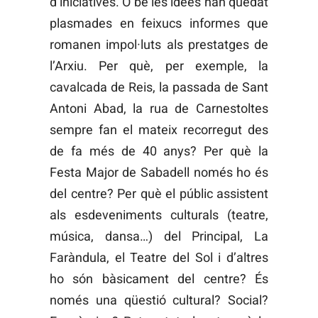
d’iniciatives. O bé les idees han quedat
plasmades en feixucs informes que
romanen impol·luts als prestatges de
l’Arxiu. Per què, per exemple, la
cavalcada de Reis, la passada de Sant
Antoni Abad, la rua de Carnestoltes
sempre fan el mateix recorregut des
de fa més de 40 anys? Per què la
Festa Major de Sabadell només ho és
del centre? Per què el públic assistent
als esdeveniments culturals (teatre,
música, dansa…) del Principal, La
Faràndula, el Teatre del Sol i d’altres
ho són bàsicament del centre? És
només una qüestió cultural? Social?