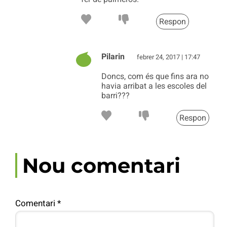
Respon
Pilarin
febrer 24, 2017 | 17:47
Doncs, com és que fins ara no
havia arribat a les escoles del
barri???
Respon
Nou comentari
Comentari
*