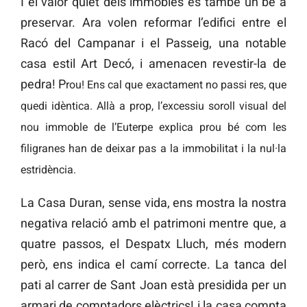
I el valor quiet dels immobles és també un bé a
preservar. Ara volen reformar l’edifici entre el
Racó del Campanar i el Passeig, una notable
casa estil Art Decó, i amenacen revestir-la de
pedra! P
rou! Ens cal que exactament no passi res, que
quedi idèntica. Allà a prop, l’excessiu soroll visual del
nou immoble de l’Euterpe explica prou bé com les
filigranes han de deixar pas a la immobilitat i la nul·la
estridència.
La Casa Duran, sense vida, ens mostra la nostra
negativa relació amb el patrimoni mentre que, a
quatre passos, el Despatx Lluch, més modern
però, ens indica el camí correcte. La tanca del
pati al carrer de Sant Joan està presidida per un
armari de comptadors elèctrics! i la casa compta