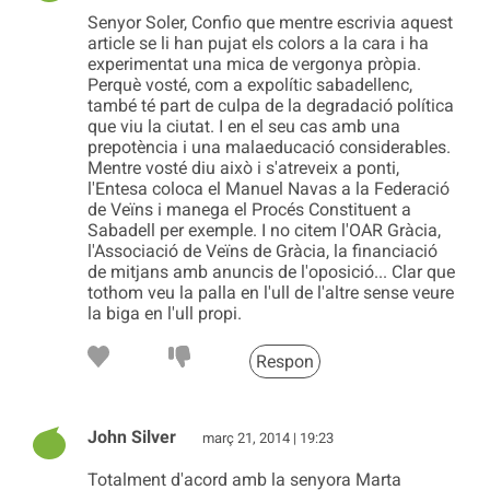
Senyor Soler, Confio que mentre escrivia aquest
article se li han pujat els colors a la cara i ha
experimentat una mica de vergonya pròpia.
Perquè vosté, com a expolític sabadellenc,
també té part de culpa de la degradació política
que viu la ciutat. I en el seu cas amb una
prepotència i una malaeducació considerables.
Mentre vosté diu això i s'atreveix a ponti,
l'Entesa coloca el Manuel Navas a la Federació
de Veïns i manega el Procés Constituent a
Sabadell per exemple. I no citem l'OAR Gràcia,
l'Associació de Veïns de Gràcia, la financiació
de mitjans amb anuncis de l'oposició... Clar que
tothom veu la palla en l'ull de l'altre sense veure
la biga en l'ull propi.
Respon
John Silver
març 21, 2014 | 19:23
Totalment d'acord amb la senyora Marta