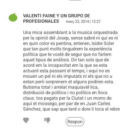
VALENTI FAINE Y UN GRUPO DE
PROFESIONALES
març 22, 2014 | 12:27
Una mica assemblant a la musica orquestrada
per la opinió del Josep, sense sabré ni qui es ni
en quin color es pentina, entenen, Isidre Soler
que tan punt molts tinguérem la experiència
política que te vostè de segur que no faríem
aquet tipus de anàlisis. Dir tan sols que de
acord em la incapacitat em la que se esta
actuant esta passant el temps, i aquí no es
mouen un pel ni els imputats ni els que no u
estan però sorprenem et alguns podrien esta.
Butisma total i arrelat maquiavèl·lica,
distribució de polítics i no polítics en llocs
claus. tos pagats per la Ciutat i un morro de
aquí et mossego, per par de en Juan Carles
Sánchez, que sap que tard o dore li toca el rebre
Respon