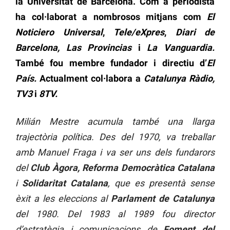
la Universitat de Barcelona. Com a periodista
ha col·laborat a nombrosos mitjans com
El
Noticiero Universal
,
Tele/eXpres
,
Diari de
Barcelona,
Las Provincias
i
La Vanguardia.
També fou membre fundador i directiu d’
El
País.
Actualment col·labora a
Catalunya Ràdio,
TV3
i
8TV.
Milián Mestre acumula també una llarga
trajectòria política. Des del 1970, va treballar
amb Manuel Fraga i va ser uns dels fundarors
del
Club Àgora, Reforma Democràtica Catalana
i
Solidaritat Catalana
, que es presentà sense
èxit a les eleccions al
Parlament de Catalunya
del 1980. Del 1983 al 1989 fou director
d’estratègia i comunicacions de
Foment del