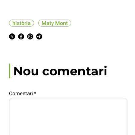
història
Maty Mont
Nou comentari
Comentari
*