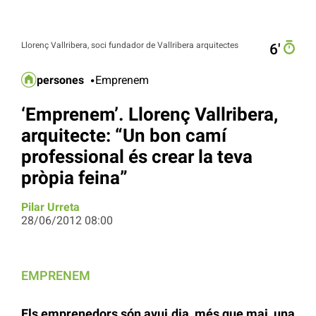
Llorenç Vallribera, soci fundador de Vallribera arquitectes
6′
persones
Emprenem
‘Emprenem’. Llorenç Vallribera,
arquitecte: “Un bon camí
professional és crear la teva
pròpia feina”
Pilar Urreta
28/06/2012 08:00
EMPRENEM
Els emprenedors són avui dia, més que mai, una