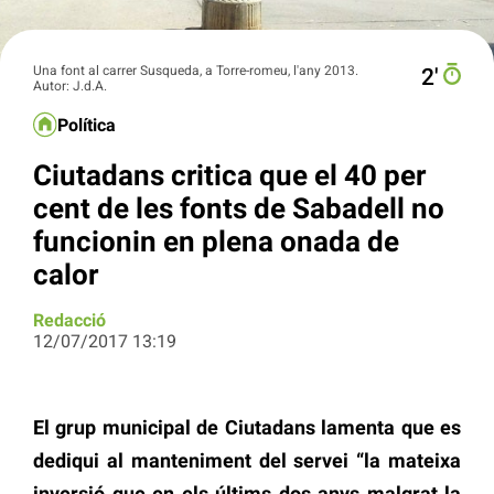
Una font al carrer Susqueda, a Torre-romeu, l'any 2013.
2′
Autor: J.d.A.
Política
Ciutadans critica que el 40 per
cent de les fonts de Sabadell no
funcionin en plena onada de
calor
Redacció
12/07/2017 13:19
El grup municipal de Ciutadans lamenta que es
dediqui al manteniment del servei “la mateixa
inversió que en els últims dos anys malgrat la