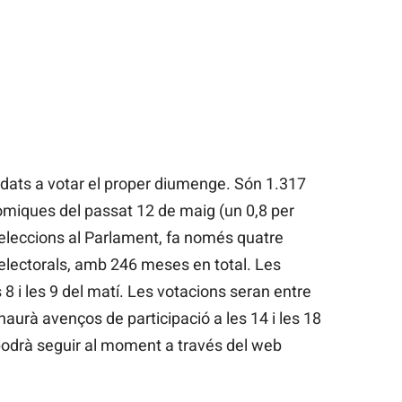
dats a votar el proper diumenge. Són 1.317
miques del passat 12 de maig (un 0,8 per
eleccions al Parlament, fa només quatre
 electorals, amb 246 meses en total. Les
 8 i les 9 del matí. Les votacions seran entre
 haurà avenços de participació a les 14 i les 18
odrà seguir al moment a través del web
.