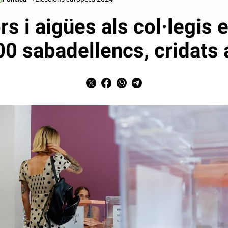
rs i aigües als col·legis e
0 sabadellencs, cridats 