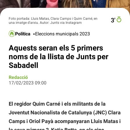
Foto portada: Lluis Matas, Clara Camps i Quim Carné, en
3′
una imatge d'arxiu. Autor: Junts via Instagram
Política
Eleccions municipals 2023
Aquests seran els 5 primers
noms de la llista de Junts per
Sabadell
Redacció
17/02/2023 09:00
El regidor Quim Carné i els militants de la
Joventut Nacionalista de Catalunya (JNC) Clara
Camps i Oriol Payà acompanyaran Lluis Matas i
la seva número 2, Katia Botta, en els cinc