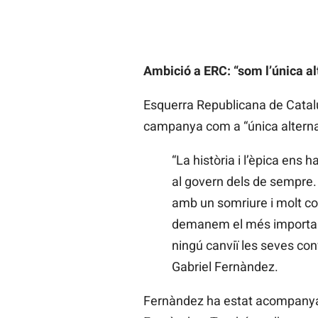
Ambició a ERC: “som l’única al
Esquerra Republicana de Cataluny
campanya com a “única alternati
“La història i l’èpica ens 
al govern dels de sempr
amb un somriure i molt co
demanem el més important
ningú canviï les seves con
Gabriel Fernàndez.
Fernàndez ha estat acompanyat d