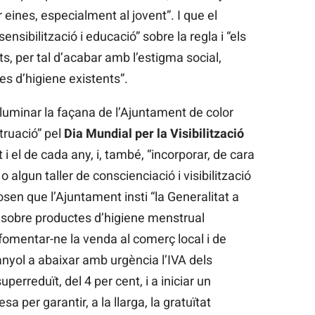
 eines, especialment al jovent”. I que el
ensibilització i educació” sobre la regla i “els
s, per tal d’acabar amb l’estigma social,
es d’higiene existents”.
l·luminar la façana de l’Ajuntament de color
struació” pel
Dia Mundial per la Visibilització
 i el de cada any, i, també, “incorporar, de cara
 algun taller de conscienciació i visibilització
osen que l’Ajuntament insti “la Generalitat a
 sobre productes d’higiene menstrual
a “fomentar-ne la venda al comerç local i de
spanyol a abaixar amb urgència l’IVA dels
perreduït, del 4 per cent, i a iniciar un
esa per garantir, a la llarga, la gratuïtat