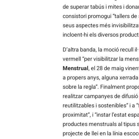
de superar tabús i mites i donar
consistori promogui “tallers de s
seus aspectes més invisibilitzat
incloent-hi els diversos product
D’altra banda, la moció recull i
vermell “per visibilitzar la men
Menstrual
, el 28 de maig vinent
a propers anys, alguna xerrada o
sobre la regla”. Finalment prop
realitzar campanyes de difusió
reutilitzables i sostenibles” i 
proximitat”, i “instar l’estat e
productes menstruals al tipus su
projecte de llei en la línia escoc