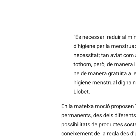
“És necessari reduir al mín
d’higiene per la menstrua
necessitat; tan aviat com s
tothom, però, de manera im
ne de manera gratuïta a 
higiene menstrual digna no
Llobet.
En la mateixa moció proposen “
permanents, des dels diferents 
possibilitats de productes sos
coneixement de la regla des d’u