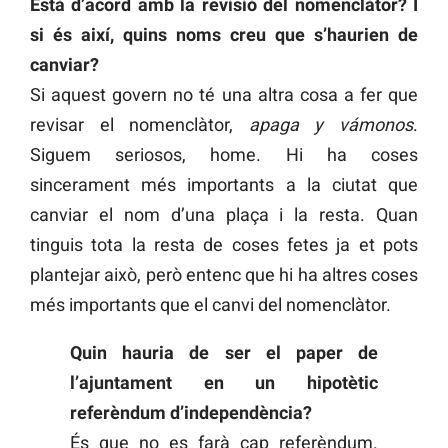
Està d’acord amb la revisió del nomenclàtor? I
si és així, quins noms creu que s’haurien de
canviar?
Si aquest govern no té una altra cosa a fer que
revisar el nomenclàtor,
apaga y vámonos
.
Siguem seriosos, home. Hi ha coses
sincerament més importants a la ciutat que
canviar el nom d’una plaça i la resta. Quan
tinguis tota la resta de coses fetes ja et pots
plantejar això, però entenc que hi ha altres coses
més importants que el canvi del nomenclàtor.
Quin hauria de ser el paper de
l’ajuntament en un hipotètic
referèndum d’independència?
És que no es farà cap referèndum.