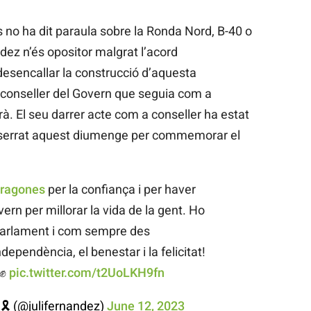
no ha dit paraula sobre la Ronda Nord, B-40 o
dez n’és opositor malgrat l’acord
esencallar la construcció d’aquesta
c conseller del Govern que seguia com a
rà. El seu darrer acte com a conseller ha estat
errat aquest diumenge per commemorar el
ragones
per la confiança i per haver
ern per millorar la vida de la gent. Ho
 Parlament i com sempre des
ndependència, el benestar i la felicitat!
t✊
pic.twitter.com/t2UoLKH9fn
 🎗 (@julifernandez)
June 12, 2023