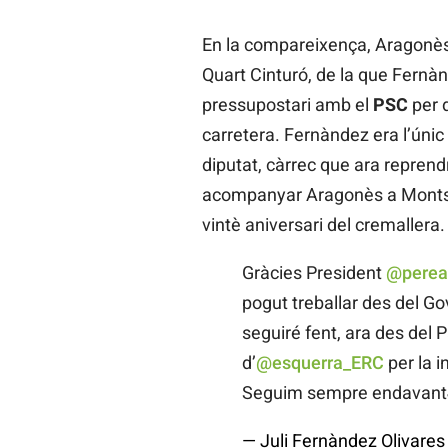
En la compareixença, Aragonès 
Quart Cinturó, de la que Fernàn
pressupostari amb el
PSC
per d
carretera. Fernàndez era l’úni
diputat, càrrec que ara reprend
acompanyar Aragonès a Monts
vintè aniversari del cremallera.
Gràcies President
@perea
pogut treballar des del Gov
seguiré fent, ara des del
d’
@esquerra_ERC
per la i
Seguim sempre endavan
— Juli Fernàndez Olivares