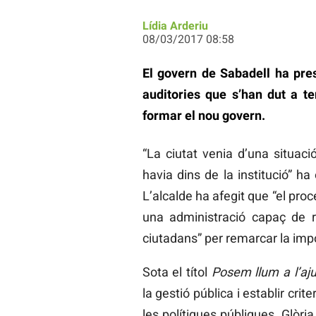
Lídia Arderiu
08/03/2017 08:58
El govern de Sabadell ha pres
auditories que s’han dut a t
formar el nou govern.
“La ciutat venia d’una situaci
havia dins de la institució” ha 
L’alcalde ha afegit que “el pro
una administració capaç de r
ciutadans” per remarcar la impo
Sota el títol
Posem llum a l’aj
la gestió pública i establir crit
les polítiques públiques. Glòria