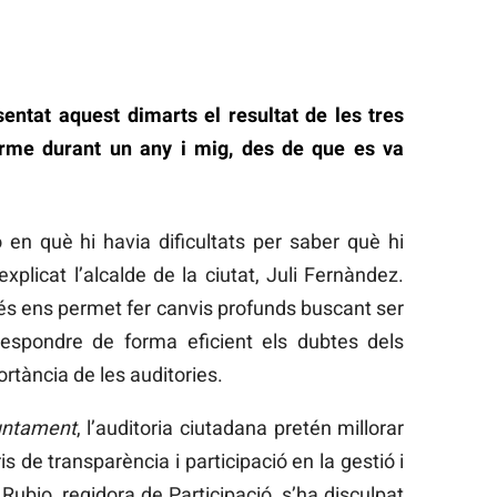
entat aquest dimarts el resultat de les tres
erme durant un any i mig, des de que es va
ó en què hi havia dificultats per saber què hi
explicat l’alcalde de la ciutat, Juli Fernàndez.
cés ens permet fer canvis profunds buscant ser
espondre de forma eficient els dubtes dels
rtància de les auditories.
untament
, l’auditoria ciutadana pretén millorar
eris de transparència i participació en la gestió i
 Rubio, regidora de Participació, s’ha disculpat