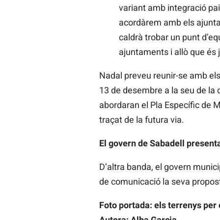
variant amb integració pai
acordàrem amb els ajuntame
caldrà trobar un punt d’eq
ajuntaments i allò que és j
Nadal preveu reunir-se amb els
13 de desembre a la seu de la co
abordaran el Pla Específic de Mo
traçat de la futura via.
El govern de Sabadell presenta
D’altra banda, el govern munic
de comunicació la seva propost
Foto portada: els terrenys per
Autora: Alba Garcia.