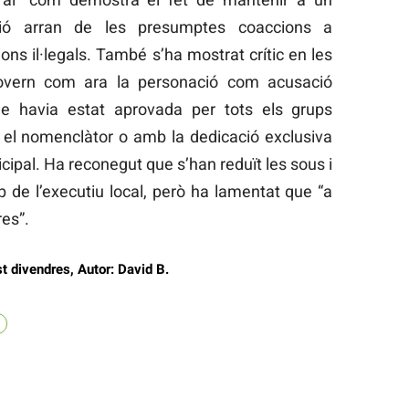
ció arran de les presumptes coaccions a
ions il·legals. També s’ha mostrat crític en les
 govern com ara la personació com acusació
ue havia estat aprovada per tots els grups
 el nomenclàtor o amb la dedicació exclusiva
cipal. Ha reconegut que s’han reduït les sous i
 de l’executiu local, però ha lamentat que “a
res”.
t divendres, Autor: David B.