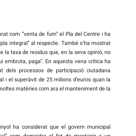
rat com “venta de fum” el Pla del Centre i ha
“pla integral” al respecte. També s’ha mostrat
e la taxa de residus que, en la seva opinió, no
ui embruta, paga”. En aquesta vena crítica ha
at dels processos de participació ciutadana
l i el superàvit de 25 milions d’euros quan la
 moltes matèries com ara el manteniment de la
nyol ha considerat que el govern municipal
oral” com demostra el fet de mantenir a un