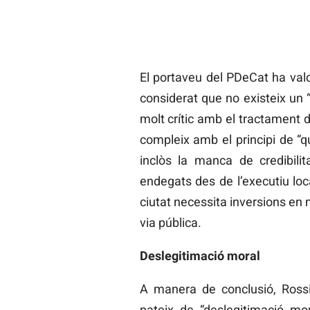
El portaveu del PDeCat ha valo
considerat que no existeix un 
molt crític amb el tractament d
compleix amb el principi de “q
inclòs la manca de credibilit
endegats des de l’executiu loca
ciutat necessita inversions en
via pública.
Deslegitimació moral
A manera de conclusió, Rossi
pateix de “deslegitimació m