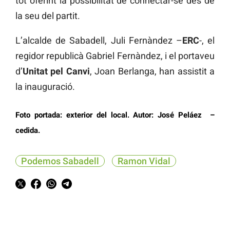
tot oferint la possibilitat de connectar-se des de
la seu del partit.
L’alcalde de Sabadell, Juli Fernàndez –
ERC
-, el
regidor republicà Gabriel Fernàndez, i el portaveu
d’
Unitat pel Canvi
, Joan Berlanga, han assistit a
la inauguració.
Foto portada: exterior del local. Autor: José Peláez –
cedida.
Podemos Sabadell
Ramon Vidal