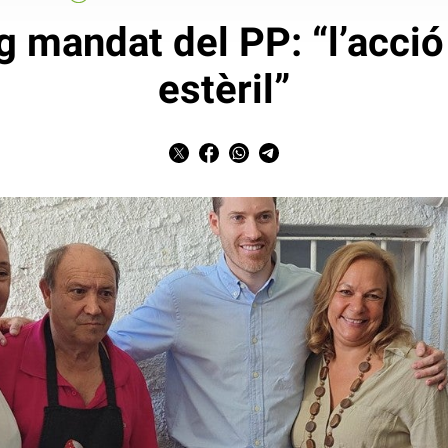
g mandat del PP: “l’acció
estèril”