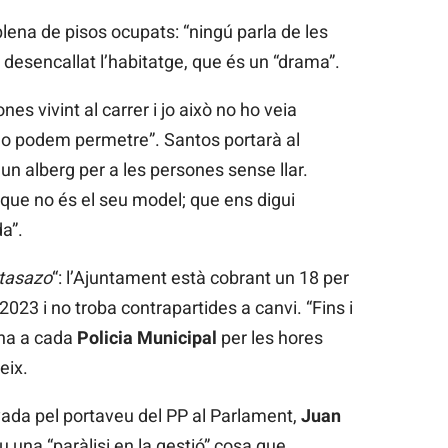
lena de pisos ocupats: “ningú parla de les
desencallat l’habitatge, que és un “drama”.
s vivint al carrer i jo això no ho veia
ho podem permetre”. Santos portarà al
 un alberg per a les persones sense llar.
que no és el seu model; que ens digui
a”.
tasazo
“: l’Ajuntament està cobrant un 18 per
023 i no troba contrapartides a canvi. “Fins i
ana a cada
Policia Municipal
per les hores
eix.
ada pel portaveu del PP al Parlament,
Juan
u una “paràlisi en la gestió” cosa que