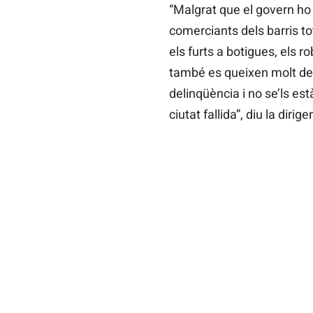
“Malgrat que el govern ho
comerciants dels barris t
els furts a botigues, els ro
també es queixen molt de 
delinqüència i no se’ls es
ciutat fallida”, diu la dirig