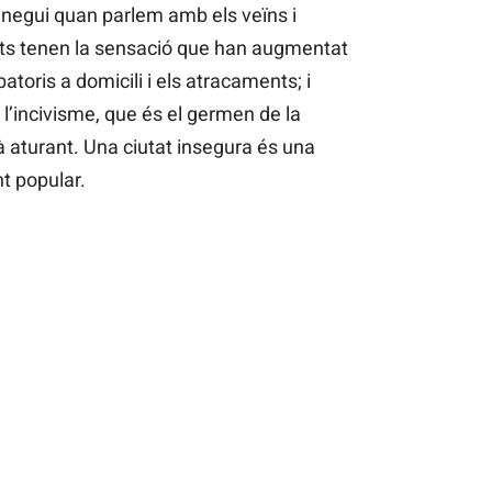
 negui quan parlem amb els veïns i
ots tenen la sensació que han augmentat
batoris a domicili i els atracaments; i
l’incivisme, que és el germen de la
tà aturant. Una ciutat insegura és una
ent popular.