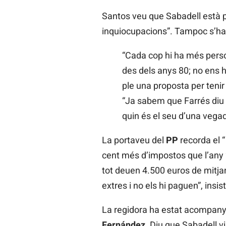
Santos veu que Sabadell està p
inquiocupacions”. Tampoc s’ha 
“Cada cop hi ha més persone
des dels anys 80; no ens 
ple una proposta per tenir
“Ja sabem que Farrés diu 
quin és el seu d’una vegad
La portaveu del
PP
recorda el “
cent més d’impostos que l’any 2
tot deuen 4.500 euros de mitj
extres i no els hi paguen”, insist
La regidora ha estat acompany
Fernández
. Diu que Sabadell vi