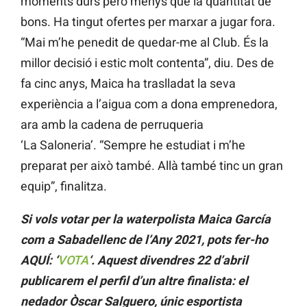
moments durs però menys que la quantitat de
bons. Ha tingut ofertes per marxar a jugar fora.
“Mai m’he penedit de quedar-me al Club. És la
millor decisió i estic molt contenta”, diu. Des de
fa cinc anys, Maica ha traslladat la seva
experiència a l’aigua com a dona emprenedora,
ara amb la cadena de perruqueria
‘La Saloneria’. “Sempre he estudiat i m’he
preparat per això també. Allà també tinc un gran
equip”, finalitza.
Si vols votar per la waterpolista Maica García
com a Sabadellenc de l’Any 2021, pots fer-ho
AQUÍ: ‘
VOTA
‘. Aquest divendres 22 d’abril
publicarem el perfil d’un altre finalista: el
nedador Òscar Salguero, únic esportista