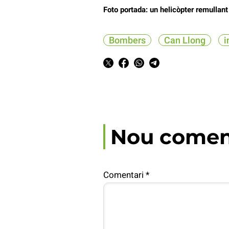
Foto portada: un helicòpter remullant 
Bombers
Can Llong
i
Nou comen
Comentari
*