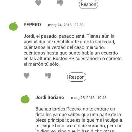
Respon
PEPERO
març 24, 2013 | 22:38
Jordi, el pasado, pasado está. Tienes aún la
posibilidad de rehabilitarte ante la sociedad,
cuéntanos la verdad del caso mercurio,
cuéntanos hasta que punto había un acuerdo
en las alturas Bustos-PP, cuéntanoslo o cómete
el marrón tú sólo,
Respon
Jordi Soriano
març 25, 2013 | 19:46
Buenas tardes Pepero, no te entrare en
detalles ya que sabes que una parte de la
pieza principal que es la que me inculpa a
mi, sigue bajo secreto de sumario, pero no
lo digo yo, sino que lo han dicho otras