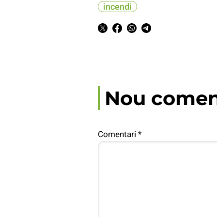
incendi
Nou comen
Comentari
*