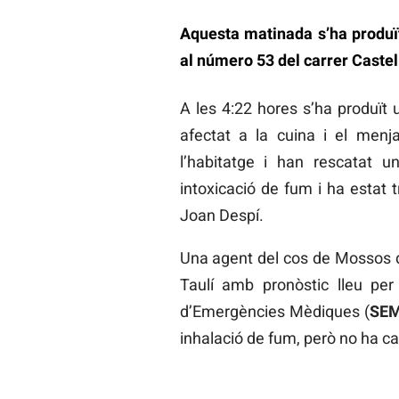
Aquesta matinada s’ha produït
al número 53 del carrer Castell
A les 4:22 hores s’ha produït u
afectat a la cuina i el menja
l’habitatge i han rescatat 
intoxicació de fum i ha estat 
Joan Despí.
Una agent del cos de Mossos d’
Taulí amb pronòstic lleu pe
d’Emergències Mèdiques (
SE
inhalació de fum, però no ha calg