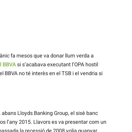
itànic fa mesos que va donar llum verda a
el BBVA
si s’acabava executant l’OPA hostil
l BBVA no té interès en el TSB i el vendria si
, abans Lloyds Banking Group, el sisè banc
uros l’any 2015. Llavors es va presentar com un
 passada la recessió de 2008 volia guanyar