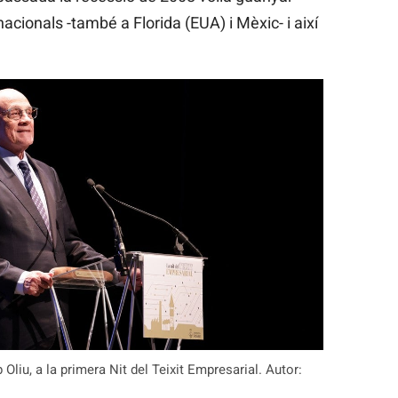
acionals -també a Florida (EUA) i Mèxic- i així
Oliu, a la primera Nit del Teixit Empresarial. Autor: