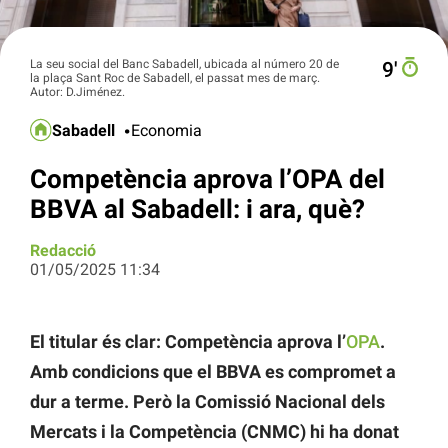
La seu social del Banc Sabadell, ubicada al número 20 de
9′
la plaça Sant Roc de Sabadell, el passat mes de març.
Autor: D.Jiménez.
Sabadell
Economia
Competència aprova l’OPA del
BBVA al Sabadell: i ara, què?
Redacció
01/05/2025 11:34
El titular és clar: Competència aprova l’
OPA
.
Amb condicions que el BBVA es compromet a
dur a terme. Però la Comissió Nacional dels
Mercats i la Competència (CNMC) hi ha donat