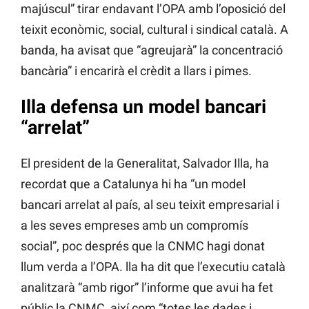
majúscul” tirar endavant l’OPA amb l’oposició del
teixit econòmic, social, cultural i sindical català. A
banda, ha avisat que “agreujarà” la concentració
bancària” i encarirà el crèdit a llars i pimes.
Illa defensa un model bancari
“arrelat”
El president de la Generalitat, Salvador Illa, ha
recordat que a Catalunya hi ha “un model
bancari arrelat al país, al seu teixit empresarial i
a les seves empreses amb un compromís
social”, poc després que la CNMC hagi donat
llum verda a l’OPA. lla ha dit que l’executiu català
analitzarà “amb rigor” l’informe que avui ha fet
públic la CNMC, així com “totes les dades i