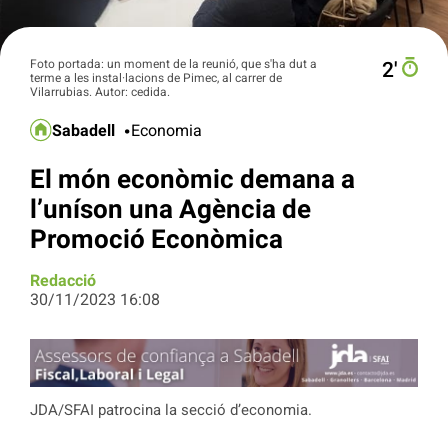
Foto portada: un moment de la reunió, que s'ha dut a
2′
terme a les instal·lacions de Pimec, al carrer de
Vilarrubias. Autor: cedida.
Sabadell
Economia
El món econòmic demana a
l’uníson una Agència de
Promoció Econòmica
Redacció
30/11/2023 16:08
JDA/SFAI patrocina la secció d’economia.