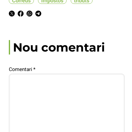
Correus
impostos
tributs
Nou comentari
Comentari
*