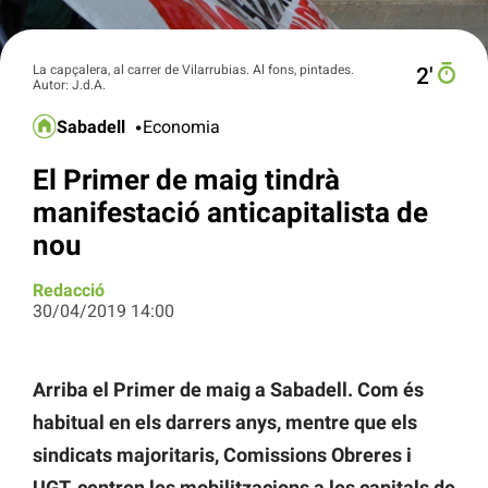
La capçalera, al carrer de Vilarrubias. Al fons, pintades.
2′
Autor: J.d.A.
Sabadell
Economia
El Primer de maig tindrà
manifestació anticapitalista de
nou
Redacció
30/04/2019 14:00
Arriba el Primer de maig a Sabadell. Com és
habitual en els darrers anys, mentre que els
sindicats majoritaris, Comissions Obreres i
UGT, centren les mobilitzacions a les capitals de