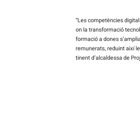
“Les competències digitals
on la transformació tecn
formació a dones s’amplia 
remunerats, reduint així l
tinent d’alcaldessa de Pr