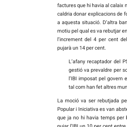
factures que hi havia al calaix 
caldria donar explicacions de f
a aquesta situació. D’altra b
motiu pel qual es va rebutjar en
l’increment del 4 per cent d
pujarà un 14 per cent.
L’afany recaptador del P
gestió va prevaldre per s
l’IBI imposat pel govern
tal com han fet altres muni
La moció va ser rebutjada pels
Popular i Iniciativa es van abs
que ja no hi havia temps per bo
pujar l’IBI un 10 per cent entr