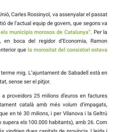
nió, Carles Rossinyol, va assenyalar el passat
tió de l’actual equip de govern, que segons va
i els municipis morosos de Catalunya”
. Per la
n, en boca del regidor d’Economia, Ramon
anterior que
la morositat del consistori estava
El terme mig. L’ajuntament de Sabadell està en
at, sense ser el pitjor.
a proveidors 25 milions d’euros en factures
ntament català amb més volum d’impagats,
e en té 30 milions, i per Vilanova i la Geltrú
no supera els 100.000 habitants), amb 26. Com
és vindrien dues capitals de província, Lleida i