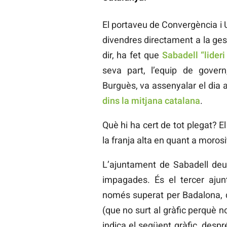
El portaveu de Convergència i U
divendres directament a la ges
dir, ha fet que
Sabadell “lider
seva part, l’equip de gover
Burguès, va assenyalar el dia 
dins la mitjana catalana
.
Què hi ha cert de tot plegat? 
la franja alta en quant a morosit
L’ajuntament de Sabadell deu 
impagades. És el tercer aju
només superat per Badalona, qu
(que no surt al gràfic perquè 
indica el següent gràfic, despr