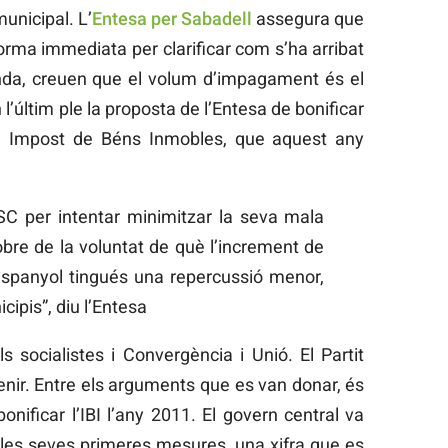
municipal. L’
Entesa per Sabadell
assegura que
orma immediata per clarificar com s’ha arribat
anda, creuen que el volum d’impagament és el
 l’últim ple la proposta de l’Entesa de bonificar
el Impost de Béns Inmobles, que aquest any
SC per intentar minimitzar la seva mala
obre de la voluntat de què l’increment de
 espanyol tingués una repercussió menor,
cipis”, diu l’Entesa
 socialistes i Convergència i Unió. El Partit
tenir. Entre els arguments que es van donar, és
nificar l’IBI l’any 2011. El govern central va
e les seves primeres mesures, una xifra que es