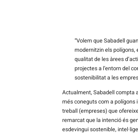
“Volem que Sabadell guanyi
modernitzin els polígons, e
qualitat de les àrees d’ac
projectes a l’entorn del c
sostenibilitat a les empr
Actualment, Sabadell compta a
més coneguts com a polígons in
treball (empreses) que ofereix
remarcat que la intenció és g
esdevingui sostenible, intel·lige