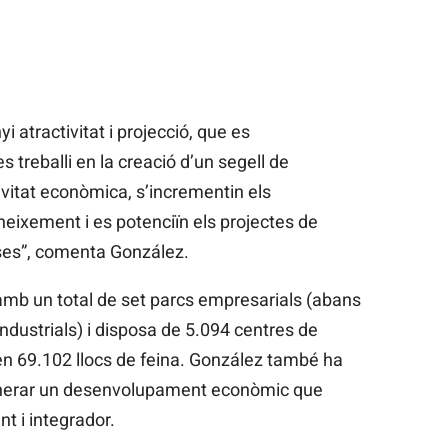
 atractivitat i projecció, que es
s treballi en la creació d’un segell de
tivitat econòmica, s’incrementin els
oneixement i es potenciïn els projectes de
eses”, comenta González.
mb un total de set parcs empresarials (abans
dustrials) i disposa de 5.094 centres de
en 69.102 llocs de feina. González també ha
enerar un desenvolupament econòmic que
nt i integrador.