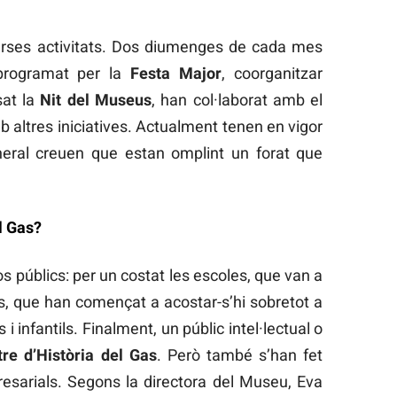
erses activitats. Dos diumenges de cada mes
n programat per la
Festa Major
, coorganitzar
sat la
Nit del Museus
, han col·laborat amb el
b altres iniciatives. Actualment tenen en vigor
eral creuen que estan omplint un forat que
l Gas?
 públics: per un costat les escoles, que van a
es, que han començat a acostar-s’hi sobretot a
s i infantils. Finalment, un públic intel·lectual o
re d’Història del Gas
. Però també s’han fet
resarials. Segons la directora del Museu, Eva