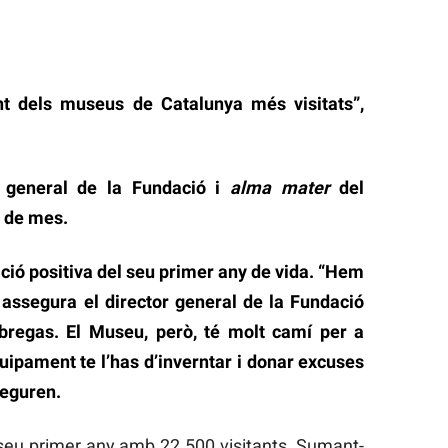
t dels museus de Catalunya més visitats”,
 general de la Fundació i
alma mater
del
s de mes.
ció positiva del seu primer any de vida. “Hem
, assegura el director general de la Fundació
bregas. El Museu, però, té molt camí per a
uipament te l’has d’inverntar i donar excuses
seguren.
 seu primer any amb 22.500 visitants. Sumant-