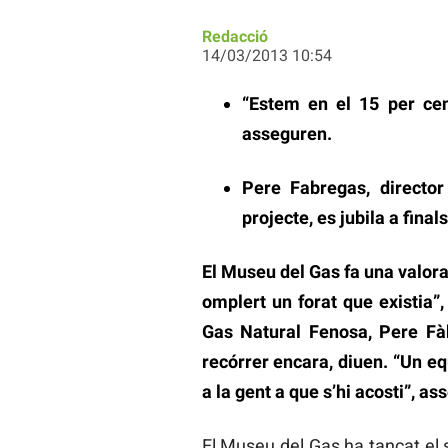
Redacció
14/03/2013 10:54
“Estem en el 15 per cen
asseguren.
Pere Fabregas, director
projecte, es jubila a final
El Museu del Gas fa una valora
omplert un forat que existia”
Gas Natural Fenosa, Pere Fà
recórrer encara, diuen. “Un eq
a la gent a que s’hi acosti”, as
El Museu del Gas ha tancat el