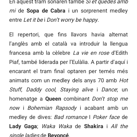
En aquest tram sonaren també
Si et quedes amb
mi
de
Sopa de Cabra
i un sorprenent medley
entre
Let it be
i
Don’t worry be happy
.
El repertori, que fins llavors havia alternat
l’anglès amb el català va introduir la llengua
francesa amb la cèlebre
La vie en rose
d’Edith
Piaf, també liderada per l’Eulàlia. A partir d’aquí i
encarant el tram final optaren per temés més
animats com un medley dels anys 70 amb
Hot
Stuff
,
Daddy cool
,
Staying alive
i
Dance
; un
homenatge a
Queen
combinant
Don’t stop me
now
i
Bohemian Rapsody
i acabant amb un
medley de dives:
Bad romance
I
Poker face
de
Lady Gaga
;
Waka Waka
de
Shakira
i
All the
single ladies
de
Beyoncé
.