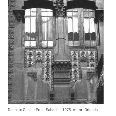
Despatx Genís i Pont. Sabadell, 1975. Autor: Orlando