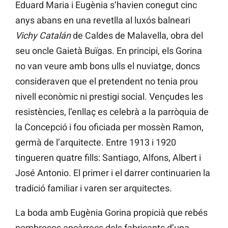
Eduard Maria i Eugènia s’havien conegut cinc
anys abans en una revetlla al luxós balneari
Vichy Catalán
de Caldes de Malavella, obra del
seu oncle Gaietà Buïgas. En principi, els Gorina
no van veure amb bons ulls el nuviatge, doncs
consideraven que el pretendent no tenia prou
nivell econòmic ni prestigi social. Vençudes les
resistències, l’enllaç es celebrà a la parròquia de
la Concepció i fou oficiada per mossèn Ramon,
germà de l’arquitecte. Entre 1913 i 1920
tingueren quatre fills: Santiago, Alfons, Albert i
José Antonio. El primer i el darrer continuarien la
tradició familiar i varen ser arquitectes.
La boda amb Eugènia Gorina propicià que rebés
nombrosos encàrrecs dels fabricants d’una