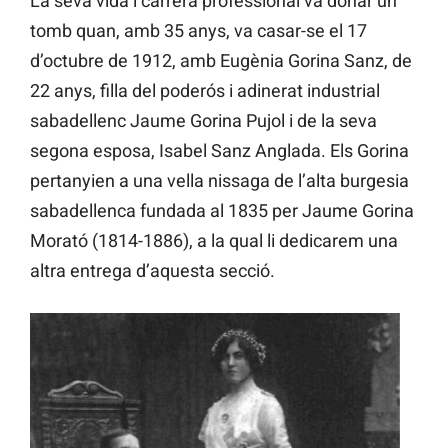
La seva vida i carrera professional va donar un
tomb quan, amb 35 anys, va casar-se el 17
d’octubre de 1912, amb Eugènia Gorina Sanz, de
22 anys, filla del poderós i adinerat industrial
sabadellenc Jaume Gorina Pujol i de la seva
segona esposa, Isabel Sanz Anglada. Els Gorina
pertanyien a una vella nissaga de l’alta burgesia
sabadellenca fundada al 1835 per Jaume Gorina
Morató (1814-1886), a la qual li dedicarem una
altra entrega d’aquesta secció.