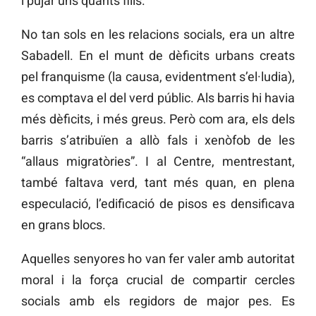
i pujar uns quants fills.
No tan sols en les relacions socials, era un altre
Sabadell. En el munt de dèficits urbans creats
pel franquisme (la causa, evidentment s’el·ludia),
es comptava el del verd públic. Als barris hi havia
més dèficits, i més greus. Però com ara, els dels
barris s’atribuïen a allò fals i xenòfob de les
“allaus migratòries”. I al Centre, mentrestant,
també faltava verd, tant més quan, en plena
especulació, l’edificació de pisos es densificava
en grans blocs.
Aquelles senyores ho van fer valer amb autoritat
moral i la força crucial de compartir cercles
socials amb els regidors de major pes. Es