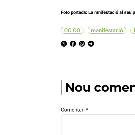
Foto portada: La mnifestació al seu p
CC.OO
manifestació
Nou comen
Comentari
*