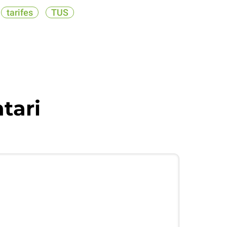
tarifes
TUS
tari