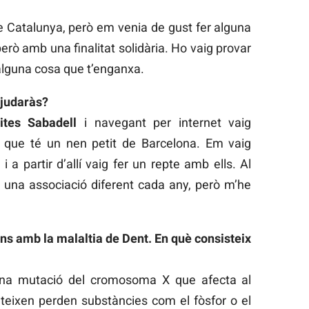
de Catalunya, però em venia de gust fer alguna
rò amb una finalitat solidària. Ho vaig provar
a alguna cosa que t’enganxa.
ajudaràs?
ites Sabadell
i navegant per internet vaig
, que té un nen petit de Barcelona. Em vaig
t
i a partir d’allí vaig fer un repte amb ells. Al
er una associació diferent cada any, però m’he
ns amb la malaltia de Dent. En què consisteix
 una mutació del cromosoma X que afecta al
teixen perden substàncies com el fòsfor o el