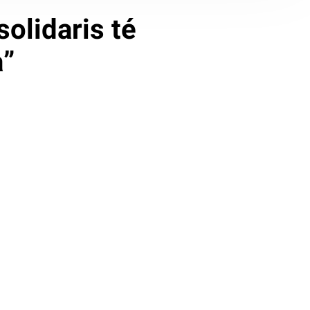
solidaris té
a”