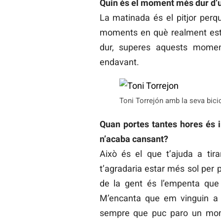
Quin és el moment més dur d’u
La matinada és el pitjor perq
moments en què realment estàs
dur, superes aquests mome
endavant.
Toni Torrejón amb la seva bici
Quan portes tantes hores és i
n’acaba cansant?
Això és el que t’ajuda a ti
t’agradaria estar més sol per 
de la gent és l’empenta que 
M’encanta que em vinguin a v
sempre que puc paro un momen