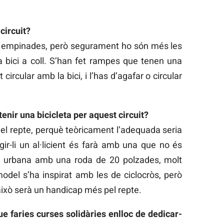
 circuit?
t empinades, però segurament ho són més les
 bici a coll. S’han fet rampes que tenen una
ircular amb la bici, i l’has d’agafar o circular
enir una bicicleta per aquest circuit?
del repte, perquè teòricament l’adequada seria
gir-li un al·licient és farà amb una que no és
ta urbana amb una roda de 20 polzades, molt
model s’ha inspirat amb les de ciclocròs, però
 això serà un handicap més pel repte.
e faries curses solidàries enlloc de dedicar-