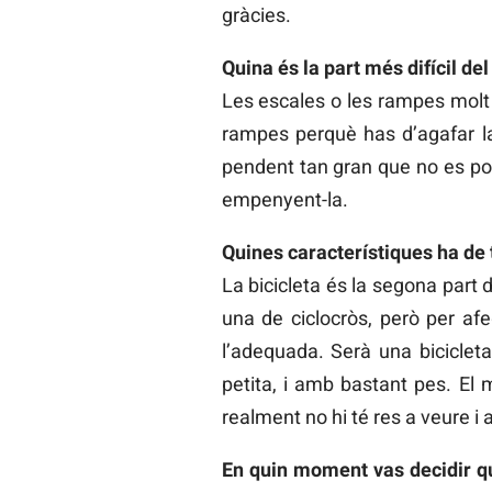
gràcies.
Quina és la part més difícil del
Les escales o les rampes mol
rampes perquè has d’agafar la
pendent tan gran que no es pot c
empenyent-la.
Quines característiques ha de t
La bicicleta és la segona part 
una de ciclocròs, però per afe
l’adequada. Serà una bicicle
petita, i amb bastant pes. El 
realment no hi té res a veure i
En quin moment vas decidir qu