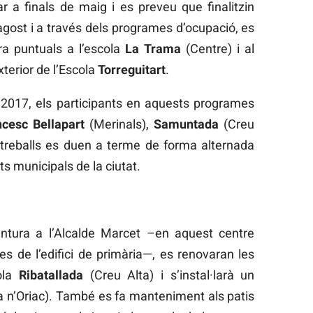
r a finals de maig i es preveu que finalitzin
gost i a través dels programes d’ocupació, es
ra puntuals a l’escola
La Trama
(Centre) i al
xterior de l’Escola
Torreguitart
.
2017, els participants en aquests programes
ncesc Bellapart
(Merinals),
Samuntada
(Creu
s treballs es duen a terme de forma alternada
s municipals de la ciutat.
intura a l’Alcalde Marcet –en aquest centre
s de l’edifici de primària—, es renovaran les
cola
Ribatallada
(Creu Alta) i s’instal·larà un
 n’Oriac). També es fa manteniment als patis