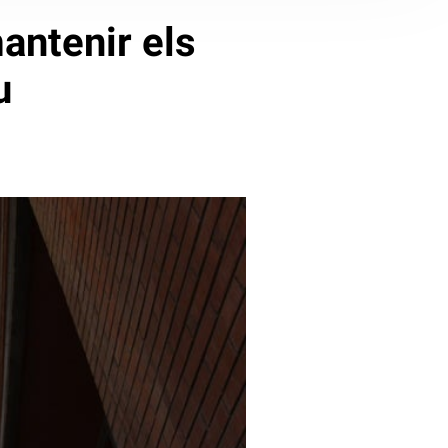
antenir els
u