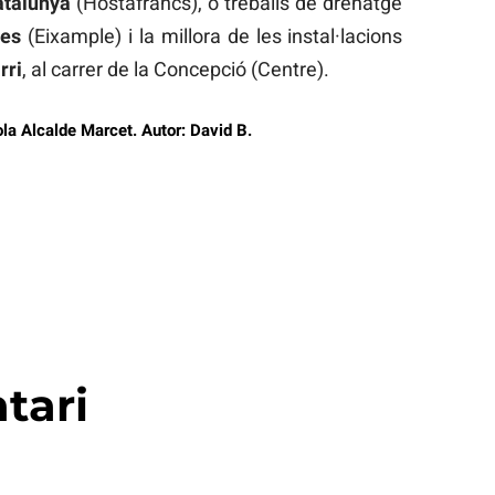
atalunya
(Hostafrancs), o treballs de drenatge
es
(Eixample) i la millora de les instal·lacions
rri
, al carrer de la Concepció (Centre).
cola Alcalde Marcet. Autor: David B.
tari