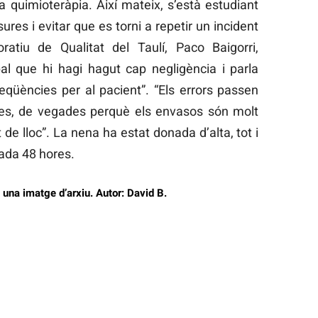
 la quimioteràpia. Així mateix, s’està estudiant
es i evitar que es torni a repetir un incident
ratiu de Qualitat del Taulí, Paco Baigorri,
al que hi hagi hagut cap negligència i parla
qüències per al pacient”. “Els errors passen
ies, de vegades perquè els envasos són molt
 de lloc”. La nena ha estat donada d’alta, tot i
ada 48 hores.
n una imatge d’arxiu. Autor: David B.