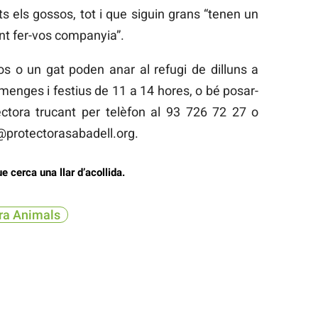
s els gossos, tot i que siguin grans “tenen un
ant fer-vos companyia”.
gos o un gat poden anar al refugi de dilluns a
menges i festius de 11 a 14 hores, o bé posar-
ctora trucant per telèfon al 93 726 72 27 o
@protectorasabadell.org.
e cerca una llar d’acollida.
ra Animals